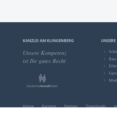
KANZLEI AM KLINGENBERG
UNSERE
Unsere Kompetenz
Arbe
Bau-
ist Ihr gutes Recht
Erbr
Fami
Miet
Home
Karriere
Partner
Downloads
I