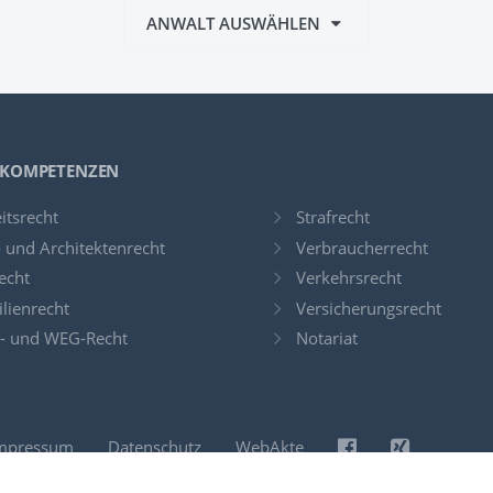
ANWALT AUSWÄHLEN
 KOMPETENZEN
itsrecht
Strafrecht
 und Architektenrecht
Verbraucherrecht
echt
Verkehrsrecht
lienrecht
Versicherungsrecht
- und WEG-Recht
Notariat
mpressum
Datenschutz
WebAkte